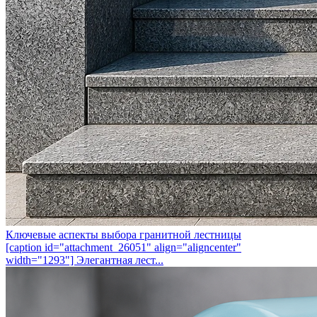
Ключевые аспекты выбора гранитной лестницы
[caption id="attachment_26051" align="aligncenter"
width="1293"] Элегантная лест...