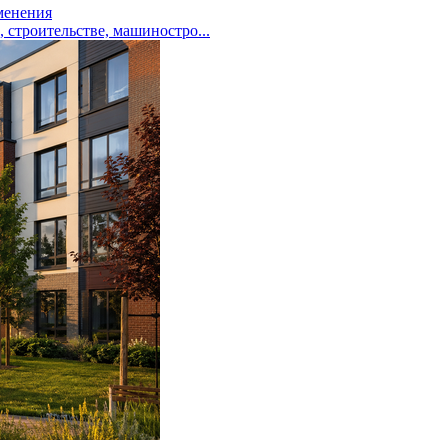
менения
троительстве, машиностро...