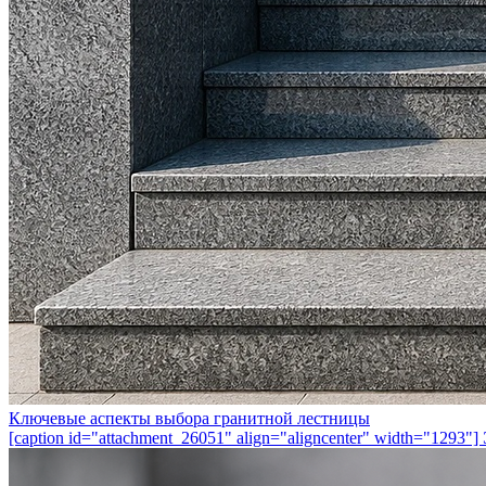
Ключевые аспекты выбора гранитной лестницы
[caption id="attachment_26051" align="aligncenter" width="1293"] 