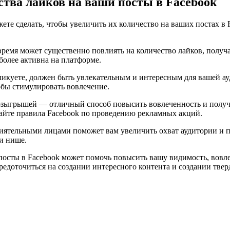
тва лайков на ваши посты в Facebook
ете сделать, чтобы увеличить их количество на ваших постах в 
время может существенно повлиять на количество лайков, полу
более активна на платформе.
ликуете, должен быть увлекательным и интересным для вашей а
обы стимулировать вовлечение.
зыгрышей — отличный способ повысить вовлеченность и получи
дайте правила Facebook по проведению рекламных акций.
иятельными лицами поможет вам увеличить охват аудитории и 
и нише.
посты в Facebook может помочь повысить вашу видимость, вовлеч
редоточиться на создании интересного контента и создании твер