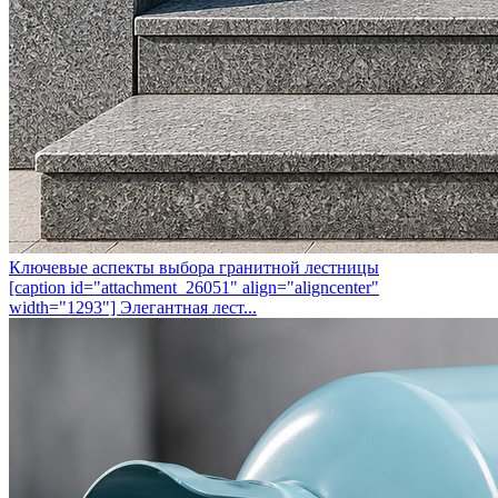
Ключевые аспекты выбора гранитной лестницы
[caption id="attachment_26051" align="aligncenter"
width="1293"] Элегантная лест...