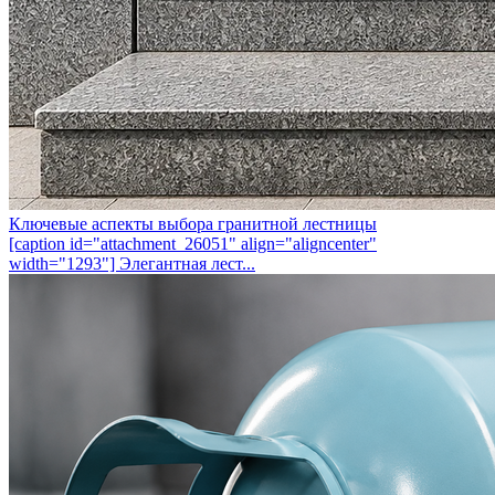
Ключевые аспекты выбора гранитной лестницы
[caption id="attachment_26051" align="aligncenter"
width="1293"] Элегантная лест...