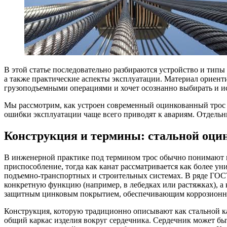
В этой статье последовательно разбираются устройство и типы
а также практические аспекты эксплуатации. Материал ориенти
грузоподъемными операциями и хочет осознанно выбирать и ис
Мы рассмотрим, как устроен современный оцинкованный трос и
ошибки эксплуатации чаще всего приводят к авариям. Отдельн
Конструкция и термины: стальной оцин
В инженерной практике под термином трос обычно понимают ги
приспособление, тогда как канат рассматривается как более у
подъемно‑транспортных и строительных системах. В ряде ГОСТ
конкретную функцию (например, в лебедках или растяжках), а к
защитным цинковым покрытием, обеспечивающим коррозионную
Конструкция, которую традиционно описывают как стальной ка
общий каркас изделия вокруг сердечника. Сердечник может бы