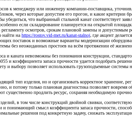
осов к менеджеру или инженеру компании-поставщика, уточнив,
оков, через которые допустим его прогон, и какие критерии бр
бы убедиться, что выбранный стальной канат соответствует заявл
 особенно если складирование планируется на открытой площадк
о регламенту осмотров, срокам плановой замены и допустимым 
о найти на
https://rostov.vid-met.ru/kanat-stalnoj
, где акцент делает
ующих поставок и возможные варианты модернизации оборудован
стемы без неожиданных простоев на всём протяжении её жизнен
а и каната невозможны без понимания конструкции, стандартов
 3055 и коэффициента запаса прочности удается подобрать решен
ту и выбору позволяет использовать грузоподъемные системы на
одящий тип изделия, но и организовать корректное хранение, р
нно, и потому только плановая диагностика позволяет вовремя
ют существенно продлить ресурс, сохраняя необходимую прочнос
зделий, в том числе конструкций двойной свивки, соответству
 понимающий смысл коэффициента запаса прочности, способен 
имальные решения под конкретную задачу, снижать эксплуатаци