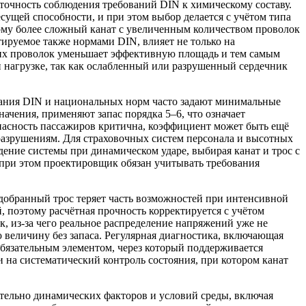
 точность соблюдения требований DIN к химическому составу.
ущей способности, и при этом выбор делается с учётом типа
ому более сложный канат с увеличенным количеством проволок
тируемое также нормами DIN, влияет не только на
шних проволок уменьшает эффективную площадь и тем самым
и нагрузке, так как ослабленный или разрушенный сердечник
вания DIN и национальных норм часто задают минимальные
ачения, применяют запас порядка 5–6, что означает
опасность пассажиров критична, коэффициент может быть ещё
 разрушениям. Для страховочных систем персонала и высотных
дение системы при динамическом ударе, выбирая канат и трос с
 при этом проектировщик обязан учитывать требования
одобранный трос теряет часть возможностей при интенсивной
 поэтому расчётная прочность корректируется с учётом
, из-за чего реальное распределение напряжений уже не
 величину без запаса. Регулярная диагностика, включающая
обязательным элементом, через который поддерживается
и на систематический контроль состояния, при котором канат
тельно динамических факторов и условий среды, включая