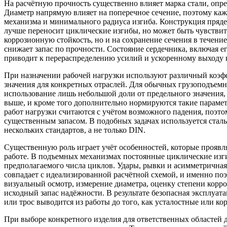
На расчётную прочность существенно влияет марка стали, опре
Диаметр напрямую влияет на поперечное сечение, поэтому каж
механизма и минимального радиуса изгиба. Конструкция пряде
лучше переносит циклические изгибы, но может быть чувствит
коррозионную стойкость, но и на сохранение сечения в течен
снижает запас по прочности. Состояние сердечника, включая е
приводит к перераспределению усилий и ускоренному выходу к
При назначении рабочей нагрузки используют различный коэф
значения для конкретных отраслей. Для обычных грузоподъемны
использование лишь небольшой доли от предельного значения,
выше, и кроме того дополнительно нормируются такие парамет
работ нагрузки считаются с учётом возможного падения, поэто
существенным запасом. В подобных задачах используется стал
нескольких стандартов, а не только DIN.
Существенную роль играет учёт особенностей, которые проявл
работе. В подъемных механизмах постоянные циклические изги
предполагаемого числа циклов. Удары, рывки и асимметричная 
совпадает с идеализированной расчётной схемой, и именно по
визуальный осмотр, измерение диаметра, оценку степени корро
исходный запас надёжности. В результате безопасная эксплуата
или трос выводится из работы до того, как усталостные или к
При выборе конкретного изделия для ответственных областей 