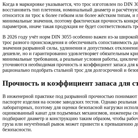
Когда в маркировке указывается, что трос изготовлен по DIN 
восстановить тип плетения, номинальный диаметр и расчётную
относится ли трос к более гибким или более жёстким типам, и 
минимальные значения, поэтому фактическая прочность конкр
параметров, иначе такая продукция не будет соответствовать т
В 2026 году учёт норм DIN 3055 особенно важен из‑за широко
трос разного происхождения и обеспечивать сопоставимость да
значения разрывной силы, удлинения и допустимых отклонений
дешевле, но и гарантированно удовлетворяет обязательным кри
минимальные требования, а реальные условия работы, цикличе
уточняются необходимая прочность и коэффициент запаса для 
рационально подобрать стальной трос для долгосрочной и без
Прочность и коэффициент запаса для с
В инженерной практике под разрывной прочностью понимают пр
паспорте изделия на основе заводских тестов. Однако реальна
лабораторных, поэтому для оценки безопасной нагрузки исполь
оцинкованный канат для подъемных механизмов, инженеры снач
подбирают диаметр и конструкцию таким образом, чтобы рабоч
груза или неучтённый рывок может привести к превышению доп
безопасности.