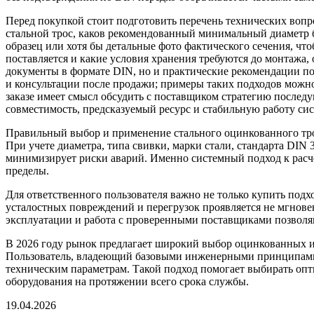
Перед покупкой стоит подготовить перечень технических вопр
стальной трос, каков рекомендованный минимальный диаметр бл
образец или хотя бы детальные фото фактического сечения, что
поставляется и какие условия хранения требуются до монтажа,
документы в формате DIN, но и практические рекомендации п
и консультации после продажи; примеры таких подходов можн
заказе имеет смысл обсудить с поставщиком стратегию послед
совместимость, предсказуемый ресурс и стабильную работу си
Правильный выбор и применение стального оцинкованного трос
При учете диаметра, типа свивки, марки стали, стандарта DIN
минимизирует риски аварий. Именно системный подход к расче
пределы.
Для ответственного пользователя важно не только купить подх
усталостных повреждений и перегрузок проявляется не мгнове
эксплуатации и работа с проверенными поставщиками позволя
В 2026 году рынок предлагает широкий выбор оцинкованных и
Пользователь, владеющий базовыми инженерными принципами и
техническим параметрам. Такой подход помогает выбирать опт
оборудования на протяжении всего срока службы.
19.04.2026