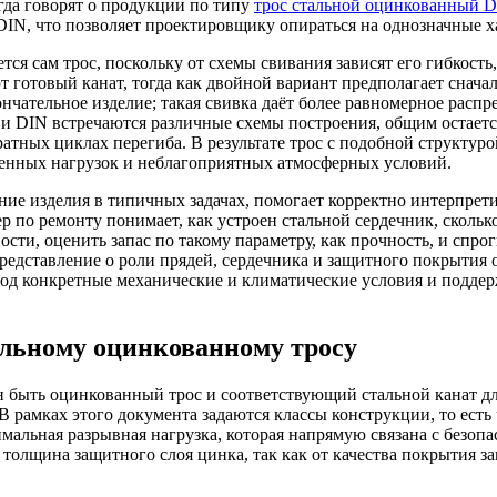
гда говорят о продукции по типу
трос стальной оцинкованный D
DIN, что позволяет проектировщику опираться на однозначные х
ся сам трос, поскольку от схемы свивания зависят его гибкость
т готовый канат, тогда как двойной вариант предполагает снача
нчательное изделие; такая свивка даёт более равномерное расп
 и DIN встречаются различные схемы построения, общим остает
ных циклах перегиба. В результате трос с подобной структурой 
менных нагрузок и неблагоприятных атмосферных условий.
ние изделия в типичных задачах, помогает корректно интерпрет
 по ремонту понимает, как устроен стальной сердечник, сколько
ости, оценить запас по такому параметру, как прочность, и спр
 представление о роли прядей, сердечника и защитного покрытия 
од конкретные механические и климатические условия и поддер
альному оцинкованному тросу
н быть оцинкованный трос и соответствующий стальной канат д
В рамках этого документа задаются классы конструкции, то есть
имальная разрывная нагрузка, которая напрямую связана с безо
толщина защитного слоя цинка, так как от качества покрытия з