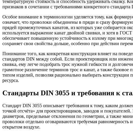
температурную стойкость и способность удерживать смазку. Ко
признаков в сочетании с требованиями конкретного стандарта 
Особое внимание в терминологии уделяется тому, как формирует
означает, что проволоки объединены в пряди и сразу формирую
прядей промежуточных канатов, из которых уже собирается око
используется выражение канат двойной свивки, и хотя в ГОСТ
обеспечивает повышенную устойчивость к излому при многократ
сохраняет свои свойства дольше, особенно при действии пере
Понимание того, как конкретная конструкция влияет на поведе
стандартов DIN между собой. Если проектировщик или инженер
свивка, ему легче подобрать трос нужной гибкости и долговечн
грамотное различение терминов трос и канат, а также базовое
типом изделий, позволяя рационально выбирать конструкции п
ресурса.
Стандарты DIN 3055 и требования к ст
Стандарт DIN 3055 описывает требования к тому, каким долже
точкой отсчёта» для проектировщиков, заводов и покупателей. 
диаметров, предельные отклонения по геометрии, а также мин
проволоки отдельно оговариваются требуемая равномерность и 
открытом воздухе.