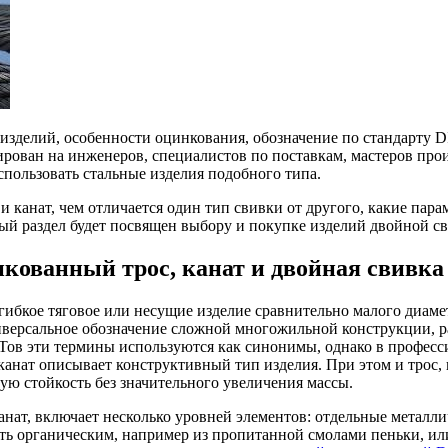
 изделий, особенности оцинкования, обозначение по стандарту 
рован на инженеров, специалистов по поставкам, мастеров произ
пользовать стальные изделия подобного типа.
 канат, чем отличается один тип свивки от другого, какие пар
ый раздел будет посвящен выбору и покупке изделий двойной с
кованный трос, канат и двойная свивка
бкое тяговое или несущие изделие сравнительно малого диамет
ниверсальное обозначение сложной многожильной конструкции, р
ов эти термины используются как синонимы, однако в професси
анат описывает конструктивный тип изделия. При этом и трос, и
 стойкость без значительного увеличения массы.
нат, включает несколько уровней элементов: отдельные металл
ть органическим, например из пропитанной смолами пеньки, или