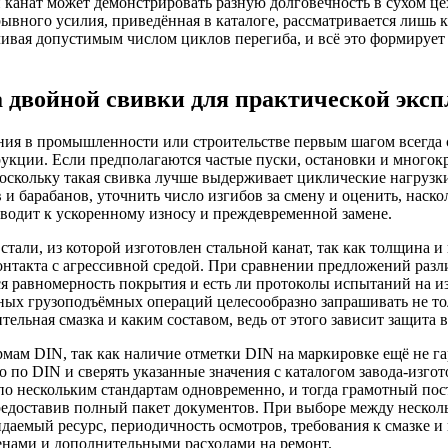
 канат может демонстрировать разную долговечность в сухом цех
ывного усилия, приведённая в каталоге, рассматривается лишь к
чивая допустимым числом циклов перегиба, и всё это формирует 
 двойной свивки для практической экс
ия в промышленности или строительстве первым шагом всегда с
рукции. Если предполагаются частые пуски, остановки и многок
 поскольку такая свивка лучше выдерживает циклические нагру
 барабанов, уточнить число изгибов за смену и оценить, наско
водит к ускоренному износу и преждевременной замене.
стали, из которой изготовлен стальной канат, так как толщина 
нтакта с агрессивной средой. При сравнении предложений разл
ся равномерность покрытия и есть ли протоколы испытаний на и
енных грузоподъёмных операций целесообразно запрашивать не т
тельная смазка и каким составом, ведь от этого зависит защита
мам DIN, так как наличие отметки DIN на маркировке ещё не г
по DIN и сверять указанные значения с каталогом завода-изго
по нескольким стандартам одновременно, и тогда грамотный п
предоставив полный пакет документов. При выборе между нескол
идаемый ресурс, периодичность осмотров, требования к смазке 
енами и дополнительными расходами на ремонт.