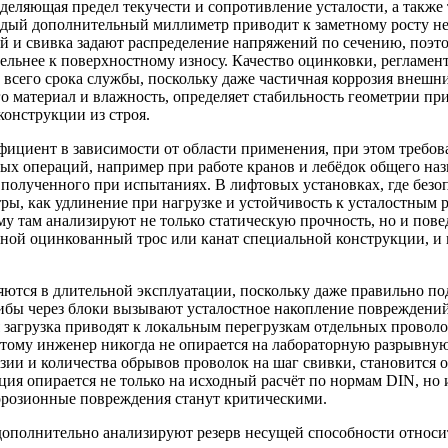
деляющая предел текучести и сопротивление усталости, а также
дый дополнительный миллиметр приводит к заметному росту нес
й и свивка задают распределение напряжений по сечению, поэт
ельнее к поверхностному износу. Качество оцинковки, регламен
ие всего срока службы, поскольку даже частичная коррозия вне
го материал и влажность, определяет стабильность геометрии пр
онструкции из строя.
фициент в зависимости от области применения, при этом требо
х операций, например при работе кранов и лебёдок общего назн
 полученного при испытаниях. В лифтовых установках, где без
ры, как удлинение при нагрузке и устойчивость к усталостным
му там анализируют не только статическую прочность, но и пове
ьной оцинкованный трос или канат специальной конструкции, и
яются в длительной эксплуатации, поскольку даже правильно п
бы через блоки вызывают усталостное накопление повреждений,
загрузка приводят к локальным перегрузкам отдельных проволок
этому инженер никогда не опирается на лабораторную разрывную
зии и количества обрывов проволок на шаг свивки, становится 
ция опирается не только на исходный расчёт по нормам DIN, но 
оррозионные повреждения станут критическими.
дополнительно анализируют резерв несущей способности относи