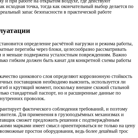
у и при работе на открытом воздухе, где действуют
ак исходная точка, тогда как окончательный выбор делается по
реальный запас безопасности в практической работе
плуатации
тановится определение расчётной нагрузки и режима работы,
ратные перегибы через блоки, целесообразно рассматривать
зки и меньше подвержена усталостным повреждениям. Важно
лько гибким должен быть канат для конкретной схемы работы
и качество цинкового слоя определяют коррозионную стойкость
ичных поставщиков необходимо выяснить, используется ли
згиб и крутящий момент, поскольку внешне схожий стальной
олько стандартный паспорт, но и расширенные данные по
 внутренних проволок.
арантирует фактического соблюдения требований, и поэтому
товителя. Для применения в грузоподъёмных механизмах и
оставщик сможет предложить решения с подтверждённым
ькими марками имеет смысл ориентироваться не только на цену
и возможные простои оборудования, ведь более дешёвый трос