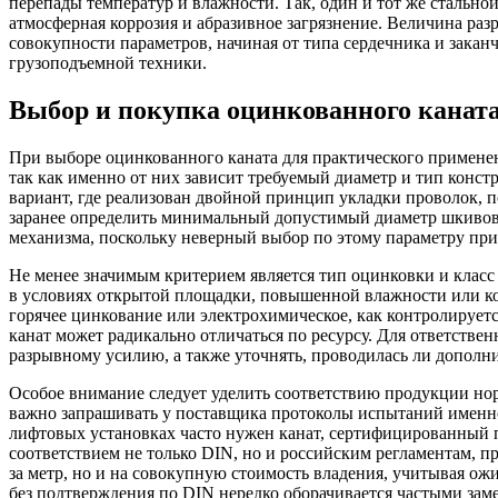
перепады температур и влажности. Так, один и тот же стальной
атмосферная коррозия и абразивное загрязнение. Величина разр
совокупности параметров, начиная от типа сердечника и закан
грузоподъемной техники.
Выбор и покупка оцинкованного каната
При выборе оцинкованного каната для практического применен
так как именно от них зависит требуемый диаметр и тип конст
вариант, где реализован двойной принцип укладки проволок,
заранее определить минимальный допустимый диаметр шкивов и
механизма, поскольку неверный выбор по этому параметру при
Не менее значимым критерием является тип оцинковки и класс 
в условиях открытой площадки, повышенной влажности или ко
горячее цинкование или электрохимическое, как контролирует
канат может радикально отличаться по ресурсу. Для ответств
разрывному усилию, а также уточнять, проводилась ли дополни
Особое внимание следует уделить соответствию продукции нор
важно запрашивать у поставщика протоколы испытаний именно 
лифтовых установках часто нужен канат, сертифицированный 
соответствием не только DIN, но и российским регламентам, 
за метр, но и на совокупную стоимость владения, учитывая ож
без подтверждения по DIN нередко оборачивается частыми зам