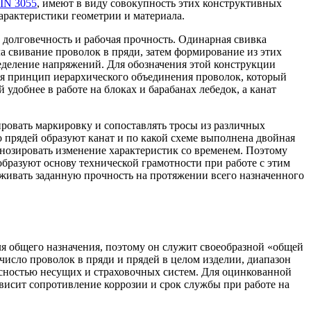
IN 3055
, имеют в виду совокупность этих конструктивных
арактеристики геометрии и материала.
, долговечность и рабочая прочность. Одинарная свивка
ла свивание проволок в пряди, затем формирование из этих
ределение напряжений. Для обозначения этой конструкции
ся принцип иерархического объединения проволок, который
удобнее в работе на блоках и барабанах лебедок, а канат
ировать маркировку и сопоставлять тросы из различных
 прядей образуют канат и по какой схеме выполнена двойная
огнозировать изменение характеристик со временем. Поэтому
образуют основу технической грамотности при работе с этим
живать заданную прочность на протяжении всего назначенного
ля общего назначения, поэтому он служит своеобразной «общей
 число проволок в пряди и прядей в целом изделии, диапазон
пасностью несущих и страховочных систем. Для оцинкованной
ависит сопротивление коррозии и срок службы при работе на