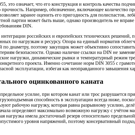
3055, это означает, что его конструкция и контроль качества п
 прочность. Например, обозначение, включающее количество пр
позволяет заранее оценить его пригодность для полиспастов, ле
етной партии может быть выше, однако производитель не впра
ребованиям DIN.
й интеграции российских и европейских технических решений, 
нных по нагрузкам и ресурсу. Опора на единый норматив облегч
 по диаметру, поэтому закупщик может объективно сопоставить 
териям безопасности. Однако наличие ссылки на DIN не заменяе
ские нагрузки, динамические рывки и температурный режим треб
конкретного проекта. Именно сочетание норм DIN 3055 с грамо
опасной эксплуатации, избегая как неоправданного завышения х
тального оцинкованного каната
едельное усилие, при котором канат или трос разрушается при 
я грузоподъемная способность в эксплуатации всегда ниже, пос
зуют рабочую нагрузку, которая равна разрывному усилию, делё
ала определяют максимально возможную нагрузку с учётом масс
ая нагрузка имела достаточный резерв относительно предельной
устимого уровня напряжений, поэтому консервативный подход к