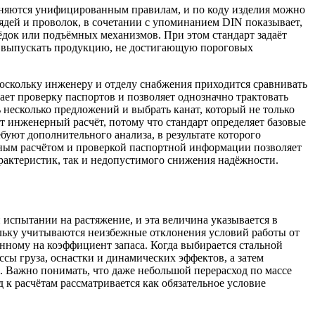
одчиняются унифицированным правилам, и по коду изделия можно
ядей и проволок, в сочетании с упоминанием DIN показывает,
бёдок или подъёмных механизмов. При этом стандарт задаёт
ве выпускать продукцию, не достигающую пороговых
поскольку инженеру и отделу снабжения приходится сравнивать
ает проверку паспортов и позволяет однозначно трактовать
несколько предложений и выбрать канат, который не только
т инженерный расчёт, потому что стандарт определяет базовые
уют дополнительного анализа, в результате которого
тным расчётом и проверкой паспортной информации позволяет
арактеристик, так и недопустимого снижения надёжности.
испытании на растяжение, и эта величина указывается в
кольку учитываются неизбежные отклонения условий работы от
нному на коэффициент запаса. Когда выбирается стальной
ы груза, оснастки и динамических эффектов, а затем
. Важно понимать, что даже небольшой перерасход по массе
 расчётам рассматривается как обязательное условие