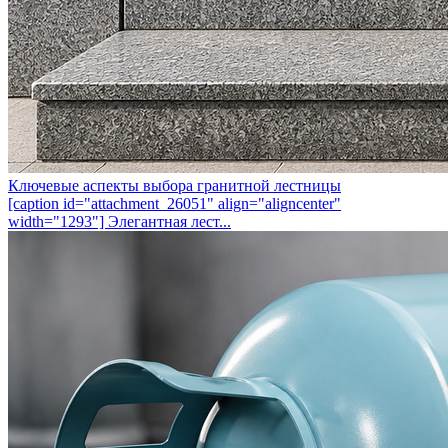
Ключевые аспекты выбора гранитной лестницы
[caption id="attachment_26051" align="aligncenter"
width="1293"] Элегантная лест...