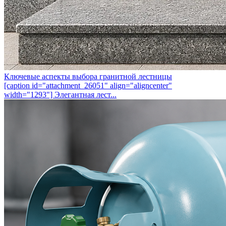
Ключевые аспекты выбора гранитной лестницы
[caption id="attachment_26051" align="aligncenter"
width="1293"] Элегантная лест...