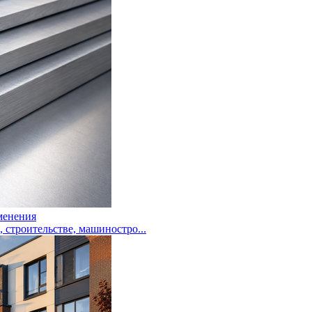
менения
троительстве, машиностро...