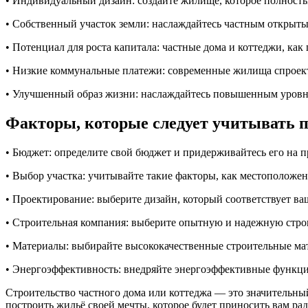
• Индивидуальный дизайн: создайте жилище, которое полность
• Собственный участок земли: наслаждайтесь частным открытым
• Потенциал для роста капитала: частные дома и коттеджи, как
• Низкие коммунальные платежи: современные жилища спроек
• Улучшенный образ жизни: наслаждайтесь повышенным уровне
Факторы, которые следует учитывать п
• Бюджет: определите свой бюджет и придерживайтесь его на п
• Выбор участка: учитывайте такие факторы, как местоположен
• Проектирование: выберите дизайн, который соответствует ва
• Строительная компания: выберите опытную и надежную стр
• Материалы: выбирайте высококачественные строительные ма
• Энергоэффективность: внедряйте энергоэффективные функци
Строительство частного дома или коттеджа — это значительны
построить жильё своей мечты, которое будет приносить вам рад