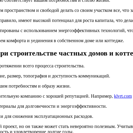
ю соответствует вашим потребностям и стилю жизни.
 пространством и свободой делать со своим участком все, что з
 правило, имеют высокий потенциал для роста капитала, что дел
тированы с использованием энергоэффективных технологий, чт
м комфорта и уединения в собственном доме или коттедже.
ри строительстве частных домов и котт
ротяжении всего процесса строительства.
ие, размер, топография и доступность коммуникаций.
шим потребностям и образу жизни.
оительную компанию с хорошей репутацией. Например,
klvrt.com
териалы для долговечности и энергоэффективности.
и для снижения эксплуатационных расходов.
й проект, но он также может стать невероятно полезным. Учиты
ость и удовлетворение долгие годы.