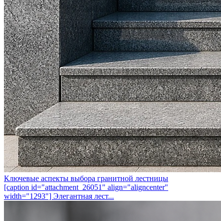
Ключевые аспекты выбора гранитной лестницы
[caption id="attachment_26051" align="aligncenter"
width="1293"] Элегантная лест...