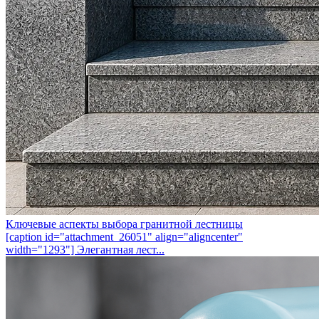
Ключевые аспекты выбора гранитной лестницы
[caption id="attachment_26051" align="aligncenter"
width="1293"] Элегантная лест...