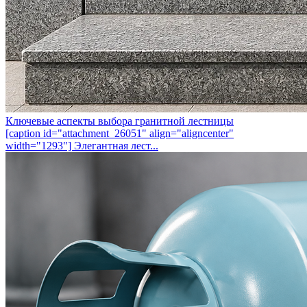
Ключевые аспекты выбора гранитной лестницы
[caption id="attachment_26051" align="aligncenter"
width="1293"] Элегантная лест...