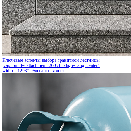
Ключевые аспекты выбора гранитной лестницы
[caption id="attachment_26051" align="aligncenter"
width="1293"] Элегантная лест...