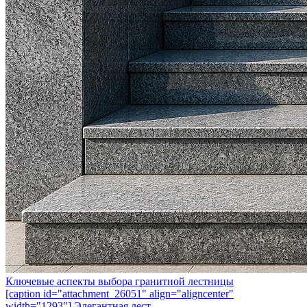
Ключевые аспекты выбора гранитной лестницы
[caption id="attachment_26051" align="aligncenter"
width="1293"] Элегантная лест...