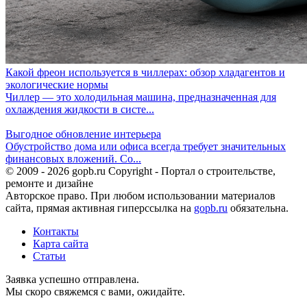
Какой фреон используется в чиллерах: обзор хладагентов и
экологические нормы
Чиллер — это холодильная машина, предназначенная для
охлаждения жидкости в систе...
Выгодное обновление интерьера
Обустройство дома или офиса всегда требует значительных
финансовых вложений. Со...
© 2009 - 2026 gopb.ru Copyright - Портал о строительстве,
ремонте и дизайне
Авторское право. При любом использовании материалов
сайта, прямая активная гиперссылка на
gopb.ru
обязательна.
Контакты
Карта сайта
Статьи
Заявка успешно отправлена.
Мы скоро свяжемся с вами, ожидайте.