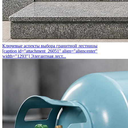
Ключевые аспекты выбора гранитной лестницы
[caption id="attachment_26051" align="aligncenter"
width="1293"] Элегантная лест...