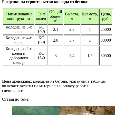
Расценки на строительство колодца из бетона:
Общий
Наименование
Тип
Высота,
Диаметр,
Цена,
объем,
конструкции
колец
м
м
руб.
м³
Колодец из 3-х
КС
2,1
2,8
1
25000
колец
10-9
Колодец из 4-х
КС
2,8
3,7
1
30000
колец
10-9
Колодец из 2-х
колец и
КС
3
2,4
1,5
30500
доборного
15-9
кольца
Цена дренажных колодцев из бетона, указанная в таблице,
включает затраты на материалы и оплату работы
специалистов.
Статья по теме: