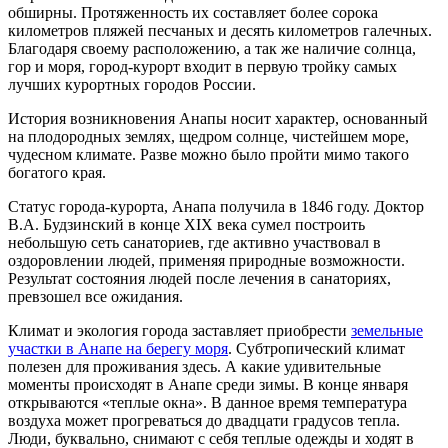
обширны. Протяженность их составляет более сорока
километров пляжей песчаных и десять километров галечных.
Благодаря своему расположению, а так же наличие солнца,
гор и моря, город-курорт входит в первую тройку самых
лучших курортных городов России.
История возникновения Анапы носит характер, основанный
на плодородных землях, щедром солнце, чистейшем море,
чудесном климате. Разве можно было пройти мимо такого
богатого края.
Статус города-курорта, Анапа получила в 1846 году. Доктор
В.А. Будзинский в конце XIX века сумел построить
небольшую сеть санаториев, где активно участвовал в
оздоровлении людей, применяя природные возможности.
Результат состояния людей после лечения в санаториях,
превзошел все ожидания.
Климат и экология города заставляет приобрести
земельные
участки в Анапе на берегу моря
. Субтропический климат
полезен для проживания здесь. А какие удивительные
моменты происходят в Анапе среди зимы. В конце января
открываются «теплые окна». В данное время температура
воздуха может прогреваться до двадцати градусов тепла.
Люди, буквально, снимают с себя теплые одежды и ходят в