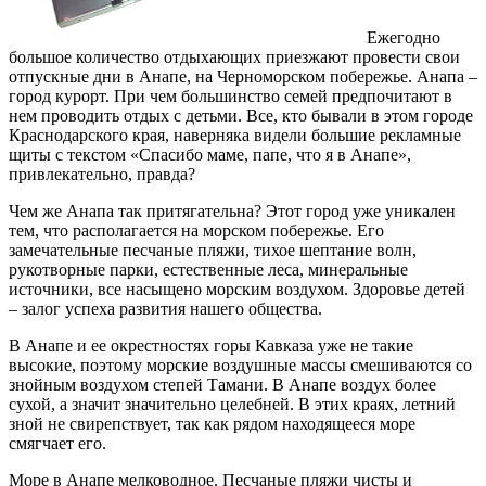
Ежегодно
большое количество отдыхающих приезжают провести свои
отпускные дни в Анапе, на Черноморском побережье. Анапа –
город курорт.
При чем большинство семей предпочитают в
нем проводить отдых с детьми. Все, кто бывали в этом городе
Краснодарского края, наверняка видели большие рекламные
щиты с текстом «Спасибо маме, папе, что я в Анапе»,
привлекательно, правда?
Чем же Анапа так притягательна? Этот город уже уникален
тем, что располагается на морском побережье. Его
замечательные песчаные пляжи, тихое шептание волн,
рукотворные парки, естественные леса, минеральные
источники, все насыщено морским воздухом. Здоровье детей
– залог успеха развития нашего общества.
В Анапе и ее окрестностях горы Кавказа уже не такие
высокие, поэтому морские воздушные массы смешиваются со
знойным воздухом степей Тамани. В Анапе воздух более
сухой, а значит значительно целебней. В этих краях, летний
зной не свирепствует, так как рядом находящееся море
смягчает его.
Море в Анапе мелководное. Песчаные пляжи чисты и