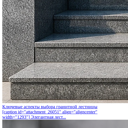
Ключевые аспекты выбора гранитной лестницы
[caption id="attachment_26051" align="aligncenter"
width="1293"] Элегантная лест...