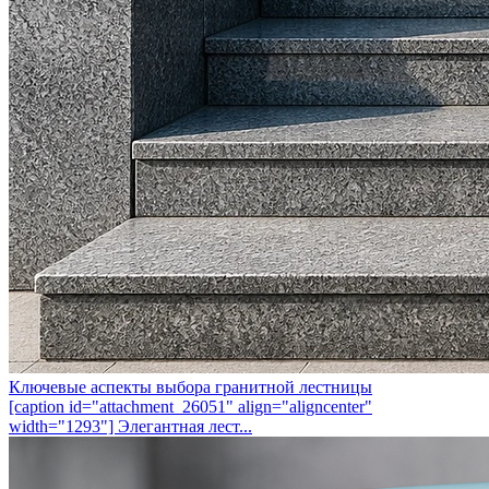
Ключевые аспекты выбора гранитной лестницы
[caption id="attachment_26051" align="aligncenter"
width="1293"] Элегантная лест...