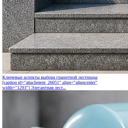
Ключевые аспекты выбора гранитной лестницы
[caption id="attachment_26051" align="aligncenter"
width="1293"] Элегантная лест...