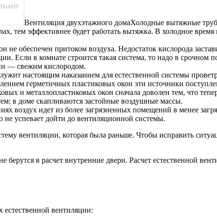
Вентиляция двухэтажного домаХолодные вытяжные трубы
лах, тем эффективнее будет работать вытяжка. В холодное время
н не обеспечен притоком воздуха. Недостаток кислорода застав
ии. Если в комнате строится такая система, то надо в срочно
мин — свежим кислородом.
лужит настоящим наказанием для естественной системы проветр
лением герметичных пластиковых окон эти источники поступлен
овых и металлопластиковых окон сначала доволен тем, что тепе
тем: в доме скапливаются застойные воздушные массы.
ях воздух идет из более загрязненных помещений в менее загряз
то не успевает дойти до вентиляционной системы.
истему вентиляции, которая была раньше. Чтобы исправить сит
 берутся в расчет внутренние двери. Расчет естественной вент
 естественной вентиляции: