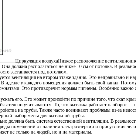
Циркуляция воздухаНизкое расположение вентиляционной
. Она должна располагаться не ниже 10 см от потолка. В реально
осто застаивается под потолком.
уется вентиляция на втором этаже здания. Это неправильно и 
В идеале у каждого помещения должен быть свой канал. Потому 
комнатами. Это противоречит нормам гигиены. Особенно важно 
ыпускать его. Это может произойти по причине того, что скат к
язательно учитываются. То, что вытяжка работает наоборот — н
тройства на трубы. Также часто возникают проблемы из-за недос
ерный выбор места для вытяжной трубы.
ельно должна быть система естественной вентиляции. В реальност
еды помещений от наличия электроэнергии и присутствия челове
ияет не только на людей, но и на материалы.