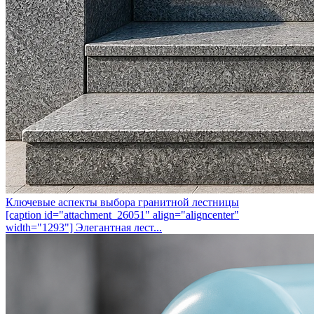
Ключевые аспекты выбора гранитной лестницы
[caption id="attachment_26051" align="aligncenter"
width="1293"] Элегантная лест...