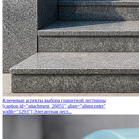
Ключевые аспекты выбора гранитной лестницы
[caption id="attachment_26051" align="aligncenter"
width="1293"] Элегантная лест...