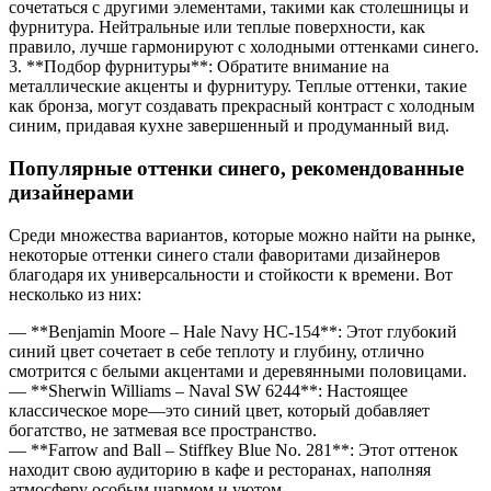
сочетаться с другими элементами, такими как столешницы и
фурнитура. Нейтральные или теплые поверхности, как
правило, лучше гармонируют с холодными оттенками синего.
3. **Подбор фурнитуры**: Обратите внимание на
металлические акценты и фурнитуру. Теплые оттенки, такие
как бронза, могут создавать прекрасный контраст с холодным
синим, придавая кухне завершенный и продуманный вид.
Популярные оттенки синего, рекомендованные
дизайнерами
Среди множества вариантов, которые можно найти на рынке,
некоторые оттенки синего стали фаворитами дизайнеров
благодаря их универсальности и стойкости к времени. Вот
несколько из них:
— **Benjamin Moore – Hale Navy HC-154**: Этот глубокий
синий цвет сочетает в себе теплоту и глубину, отлично
смотрится с белыми акцентами и деревянными половицами.
— **Sherwin Williams – Naval SW 6244**: Настоящеe
классическое море—это синий цвет, который добавляет
богатство, не затмевая все пространство.
— **Farrow and Ball – Stiffkey Blue No. 281**: Этот оттенок
находит свою аудиторию в кафе и ресторанах, наполняя
атмосферу особым шармом и уютом.