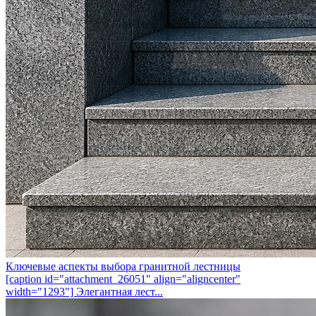
Ключевые аспекты выбора гранитной лестницы
[caption id="attachment_26051" align="aligncenter"
width="1293"] Элегантная лест...