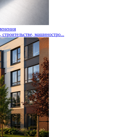
менения
троительстве, машиностро...