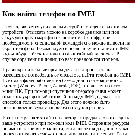
Как найти телефон по IMEI
Этот код является уникальным серийным идентификатором
устройств. Отыскать можно на коробке девайса или под
аккумулятором смартфона. Состоит из 15 цифр, при
необходимости специальной командой его можно вывести на
экран телефона. Рекомендуется после покупки записать IMEI
куда-нибудь в блокнот или на гарантийный талон/чек. В
случае обращения в полицию вам понадобится этот код.
Правоохранительные органы делают запрос в суд на
разрешение потребовать от оператора найти телефон по IMEI.
Все смартфоны работают на базе одной из операционных
систем (Windows Phone, Adnroid, iOS), что делает из него
мини-ПК. При помощи спутников оператор связи может
отыскать украденный сотовый по коду IMEI, сделать это
способен только провайдер. Для этого должно быть
постановление суда с запросом на эту операцию.
В сети встречаются сайты, на которых предлагают отследить
ваше устройство при помощи кода IMEI. Сторонние ресурсы
не имеют такой возможности, если после ввода данных у вас
просят отправить смс – это попытка выманить деньги. Базы