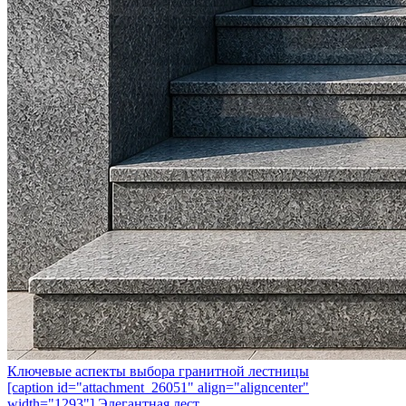
Ключевые аспекты выбора гранитной лестницы
[caption id="attachment_26051" align="aligncenter"
width="1293"] Элегантная лест...