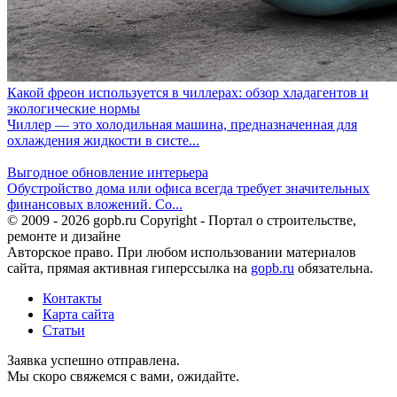
Какой фреон используется в чиллерах: обзор хладагентов и
экологические нормы
Чиллер — это холодильная машина, предназначенная для
охлаждения жидкости в систе...
Выгодное обновление интерьера
Обустройство дома или офиса всегда требует значительных
финансовых вложений. Со...
© 2009 - 2026 gopb.ru Copyright - Портал о строительстве,
ремонте и дизайне
Авторское право. При любом использовании материалов
сайта, прямая активная гиперссылка на
gopb.ru
обязательна.
Контакты
Карта сайта
Статьи
Заявка успешно отправлена.
Мы скоро свяжемся с вами, ожидайте.