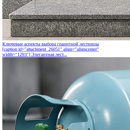
Ключевые аспекты выбора гранитной лестницы
[caption id="attachment_26051" align="aligncenter"
width="1293"] Элегантная лест...