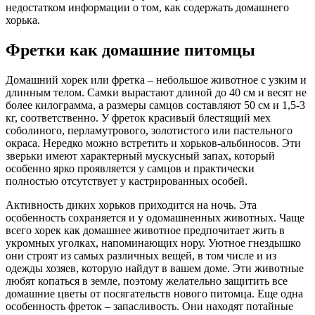
недостатком информации о том, как содержать домашнего
хорька.
Фретки как домашние питомцы
Домашний хорек или фретка – небольшое животное с узким и
длинным телом. Самки вырастают длиной до 40 см и весят не
более килограмма, а размеры самцов составляют 50 см и 1,5-3
кг, соответственно. У фреток красивый блестящий мех
соболиного, перламутрового, золотистого или пастельного
окраса. Нередко можно встретить и хорьков-альбиносов. Эти
зверьки имеют характерный мускусный запах, который
особенно ярко проявляется у самцов и практически
полностью отсутствует у кастрированных особей.
Активность диких хорьков приходится на ночь. Эта
особенность сохраняется и у одомашненных животных. Чаще
всего хорек как домашнее животное предпочитает жить в
укромных уголках, напоминающих нору. Уютное гнездышко
они строят из самых различных вещей, в том числе и из
одежды хозяев, которую найдут в вашем доме. Эти животные
любят копаться в земле, поэтому желательно защитить все
домашние цветы от посягательств нового питомца. Еще одна
особенность фреток – запасливость. Они находят потайные