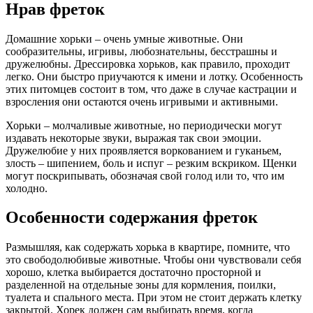
Нрав фреток
Домашние хорьки – очень умные животные. Они
сообразительны, игривы, любознательны, бесстрашны и
дружелюбны. Дрессировка хорьков, как правило, проходит
легко. Они быстро приучаются к имени и лотку. Особенность
этих питомцев состоит в том, что даже в случае кастрации и
взросления они остаются очень игривыми и активными.
Хорьки – молчаливые животные, но периодически могут
издавать некоторые звуки, выражая так свои эмоции.
Дружелюбие у них проявляется воркованием и гуканьем,
злость – шипением, боль и испуг – резким вскриком. Щенки
могут поскрипывать, обозначая свой голод или то, что им
холодно.
Особенности содержания фреток
Размышляя, как содержать хорька в квартире, помните, что
это свободолюбивые животные. Чтобы они чувствовали себя
хорошо, клетка выбирается достаточно просторной и
разделенной на отдельные зоны для кормления, поилки,
туалета и спального места. При этом не стоит держать клетку
закрытой. Хорек должен сам выбирать время, когда