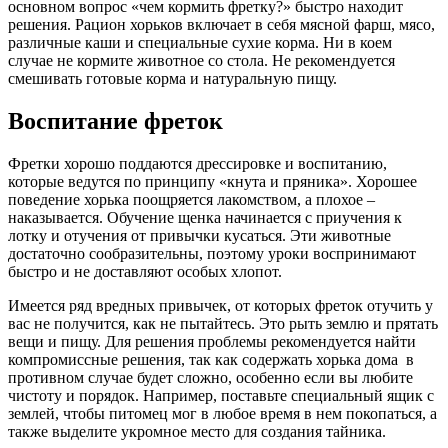
основном вопрос «чем кормить фретку?» быстро находит
решения. Рацион хорьков включает в себя мясной фарш, мясо,
различные каши и специальные сухие корма. Ни в коем
случае не кормите животное со стола. Не рекомендуется
смешивать готовые корма и натуральную пищу.
Воспитание фреток
Фретки хорошо поддаются дрессировке и воспитанию,
которые ведутся по принципу «кнута и пряника». Хорошее
поведение хорька поощряется лакомством, а плохое –
наказывается. Обучение щенка начинается с приучения к
лотку и отучения от привычки кусаться. Эти животные
достаточно сообразительны, поэтому уроки воспринимают
быстро и не доставляют особых хлопот.
Имеется ряд вредных привычек, от которых фреток отучить у
вас не получится, как не пытайтесь. Это рыть землю и прятать
вещи и пищу. Для решения проблемы рекомендуется найти
компромиссные решения, так как содержать хорька дома в
противном случае будет сложно, особенно если вы любите
чистоту и порядок. Например, поставьте специальный ящик с
землей, чтобы питомец мог в любое время в нем покопаться, а
также выделите укромное место для создания тайника.