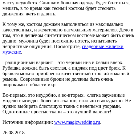
массу неудобств. Слишком большая одежда будет болтаться,
мешать, в то время как тесный костюм будет стеснять
движения, жать и давить.
К тому же, костюм дожжен выполняться из максимально
качественных, и желательно натуральных материалов. Дело в
том, что в дешёвом синтетическом костюме может быть очень
душно, мужчина будет постоянно потеть, испытывать
неприятные ощущения. Посмотрите,
свадебные жилетки
мужские
.
Традиционный вариант – это чёрный низ и белый вверх.
Рубашка должна быть светлая, а пиджак под цвет брюк. К
брюкам можно приобрести качественный строгий кожаный
ремень. Современные брюки не должны быть очень
широкими в области икр.
Во-первых, это неудобно, а во-вторых, слегка зауженные
модели выглядят более изысканно, стильно и аккуратно. Не
нужно выбирать блестящую ткань с нелепыми узорами.
Однотонные простые ткани – это лучший вариант!
Источник информации:
www.magicwedding.ru
.
26.08.2018