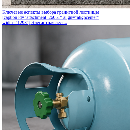
Ключевые аспекты выбора гранитной лестницы
[caption id="attachment_26051" align="aligncenter"
width="1293"] Элегантная лест...