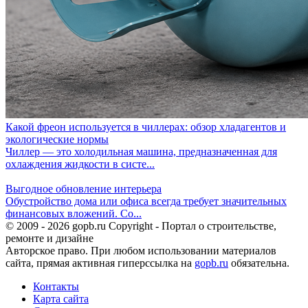
Какой фреон используется в чиллерах: обзор хладагентов и
экологические нормы
Чиллер — это холодильная машина, предназначенная для
охлаждения жидкости в систе...
Выгодное обновление интерьера
Обустройство дома или офиса всегда требует значительных
финансовых вложений. Со...
© 2009 - 2026 gopb.ru Copyright - Портал о строительстве,
ремонте и дизайне
Авторское право. При любом использовании материалов
сайта, прямая активная гиперссылка на
gopb.ru
обязательна.
Контакты
Карта сайта