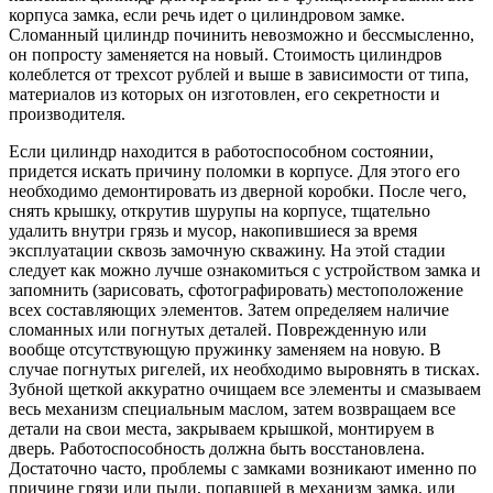
корпуса замка, если речь идет о цилиндровом замке.
Сломанный цилиндр починить невозможно и бессмысленно,
он попросту заменяется на новый. Стоимость цилиндров
колеблется от трехсот рублей и выше в зависимости от типа,
материалов из которых он изготовлен, его секретности и
производителя.
Если цилиндр находится в работоспособном состоянии,
придется искать причину поломки в корпусе. Для этого его
необходимо демонтировать из дверной коробки. После чего,
снять крышку, открутив шурупы на корпусе, тщательно
удалить внутри грязь и мусор, накопившиеся за время
эксплуатации сквозь замочную скважину. На этой стадии
следует как можно лучше ознакомиться с устройством замка и
запомнить (зарисовать, сфотографировать) местоположение
всех составляющих элементов. Затем определяем наличие
сломанных или погнутых деталей. Поврежденную или
вообще отсутствующую пружинку заменяем на новую. В
случае погнутых ригелей, их необходимо выровнять в тисках.
Зубной щеткой аккуратно очищаем все элементы и смазываем
весь механизм специальным маслом, затем возвращаем все
детали на свои места, закрываем крышкой, монтируем в
дверь. Работоспособность должна быть восстановлена.
Достаточно часто, проблемы с замками возникают именно по
причине грязи или пыли, попавшей в механизм замка, или