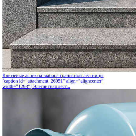
Ключевые аспекты выбора гранитной лестницы
[caption id="attachment_26051" align="aligncenter"
width="1293"] Элегантная лест...