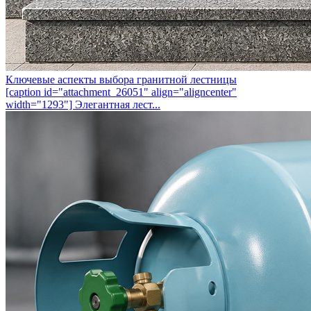
Ключевые аспекты выбора гранитной лестницы
[caption id="attachment_26051" align="aligncenter"
width="1293"] Элегантная лест...