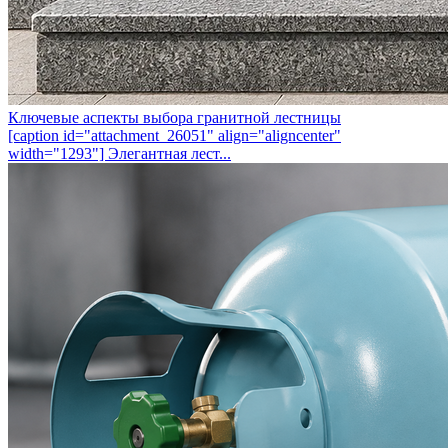
Ключевые аспекты выбора гранитной лестницы
[caption id="attachment_26051" align="aligncenter"
width="1293"] Элегантная лест...