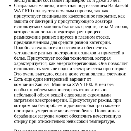
эксплуатации составляет примерно 10 и даже 15 лет;
Стиральная машина, известная под названием Bauknecht
WAT 610 пользуется немалым спросом, так как
присутствует специальное качественное покрытие, как
защита от бактерий у присутствующего дозатора
используемых моющих бытовых средств, типа Microban,
которое полностью предотвращает процесс
размножение разных вирусов в главном отсеке,
предназначенном для средств разной категории.
Подобная технология в состоянии обеспечить
устранение разных посторонних запахов и примесей в
белье. Присутствует особая технология, которая
характеризуется, как энергосберегающая. Она позволяет
использовать меньше воды и электричества при стирке.
Это очень выгодно, если в доме установлены счетчики;
Есть еще один интересный вариант от
компании Zanussi. Машинка ZWY1100. В ней без
особых проблем можно стирать относительно
небольшой объем вещей с довольно скромными
затратами электроэнергии. Присутствует режим, при
котором вы без проблем и довольно быстро сможете
постирать умеренное количество белья. Половинная
барабанная загрузка может обеспечить качественную
стирку при относительно невысокой температуре.