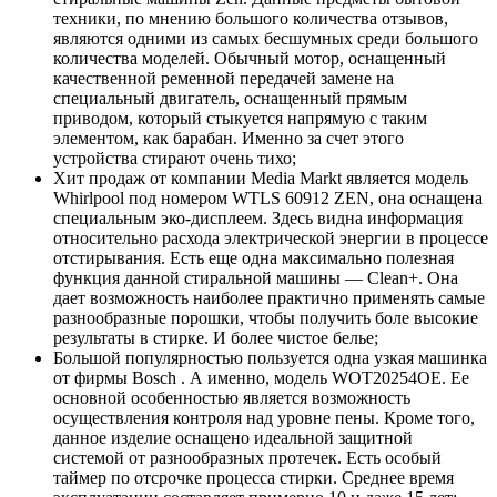
техники, по мнению большого количества отзывов,
являются одними из самых бесшумных среди большого
количества моделей. Обычный мотор, оснащенный
качественной ременной передачей замене на
специальный двигатель, оснащенный прямым
приводом, который стыкуется напрямую с таким
элементом, как барабан. Именно за счет этого
устройства стирают очень тихо;
Хит продаж от компании Media Markt является модель
Whirlpool под номером WTLS 60912 ZEN, она оснащена
специальным эко-дисплеем. Здесь видна информация
относительно расхода электрической энергии в процессе
отстирывания. Есть еще одна максимально полезная
функция данной стиральной машины — Clean+. Она
дает возможность наиболее практично применять самые
разнообразные порошки, чтобы получить боле высокие
результаты в стирке. И более чистое белье;
Большой популярностью пользуется одна узкая машинка
от фирмы Bosch . А именно, модель WOT20254OE. Ее
основной особенностью является возможность
осуществления контроля над уровне пены. Кроме того,
данное изделие оснащено идеальной защитной
системой от разнообразных протечек. Есть особый
таймер по отсрочке процесса стирки. Среднее время