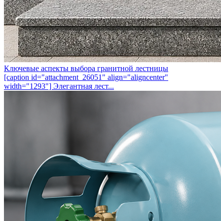
Ключевые аспекты выбора гранитной лестницы
[caption id="attachment_26051" align="aligncenter"
width="1293"] Элегантная лест...