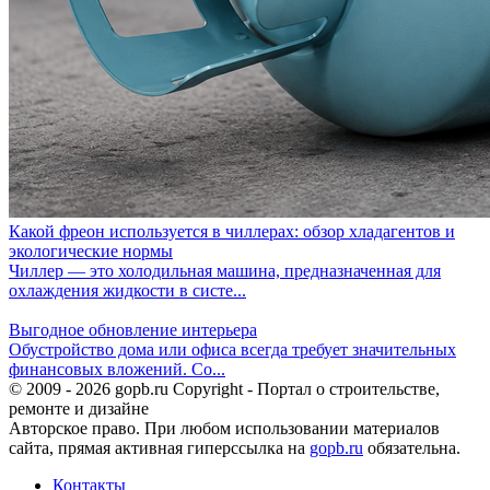
Какой фреон используется в чиллерах: обзор хладагентов и
экологические нормы
Чиллер — это холодильная машина, предназначенная для
охлаждения жидкости в систе...
Выгодное обновление интерьера
Обустройство дома или офиса всегда требует значительных
финансовых вложений. Со...
© 2009 - 2026 gopb.ru Copyright - Портал о строительстве,
ремонте и дизайне
Авторское право. При любом использовании материалов
сайта, прямая активная гиперссылка на
gopb.ru
обязательна.
Контакты