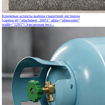
Ключевые аспекты выбора гранитной лестницы
[caption id="attachment_26051" align="aligncenter"
width="1293"] Элегантная лест...