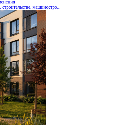
менения
троительстве, машиностро...