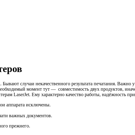
теров
. Бывают случаи некачественного результата печатания.
Важно уч
еобходимый момент тут — совместимость двух продуктов, иначе
ерам LaserJet. Ему характерно качество работы, надёжность пр
тои аппарата исключены.
ечати важных документов.
ного прежнего.