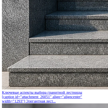
Ключевые аспекты выбора гранитной лестницы
[caption id="attachment_26051" align="aligncenter"
width="1293"] Элегантная лест...