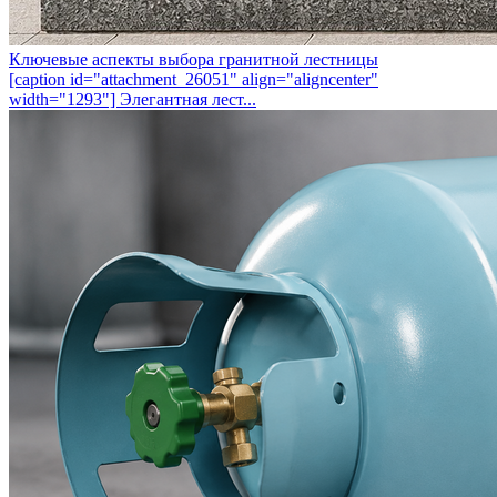
Ключевые аспекты выбора гранитной лестницы
[caption id="attachment_26051" align="aligncenter"
width="1293"] Элегантная лест...