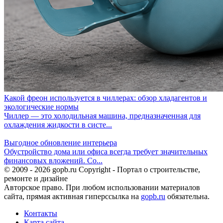
Какой фреон используется в чиллерах: обзор хладагентов и
экологические нормы
Чиллер — это холодильная машина, предназначенная для
охлаждения жидкости в систе...
Выгодное обновление интерьера
Обустройство дома или офиса всегда требует значительных
финансовых вложений. Со...
© 2009 - 2026 gopb.ru Copyright - Портал о строительстве,
ремонте и дизайне
Авторское право. При любом использовании материалов
сайта, прямая активная гиперссылка на
gopb.ru
обязательна.
Контакты
Карта сайта