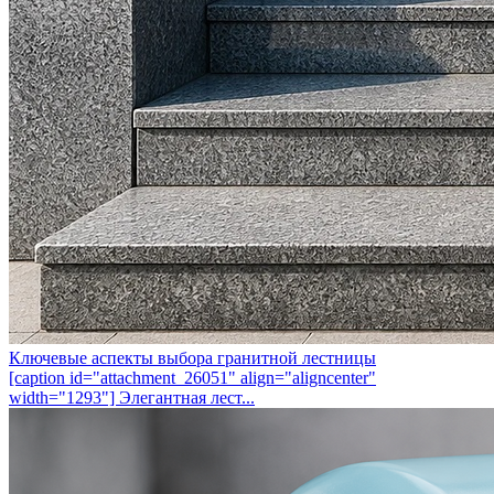
Ключевые аспекты выбора гранитной лестницы
[caption id="attachment_26051" align="aligncenter"
width="1293"] Элегантная лест...