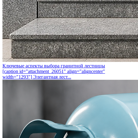
Ключевые аспекты выбора гранитной лестницы
[caption id="attachment_26051" align="aligncenter"
width="1293"] Элегантная лест...