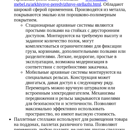
mebel.ru/arkhivnye-peredvizhnye-stellazhi.html
. Обладают
широкой сферой применения. Производятся из металла,
покрываются эмалью или порошково-полимерным
покрытием.
Стационарные архивные системы являются
простыми полками на стойках с двусторонним
доступом. Монтируются на требуемую высоту и
заданное количество полок, могут
комплектоваться ограничителями для фиксации
груза, корзинами, дополнительными полками или
разделителями. Легкие, недорогие, простые в
эксплуатации, возможна модернизация в
соответствии с потребностями заказчика.
Мобильные архивные системы монтируются на
специальных рельсах. Конструкция может
двигаться, давая доступ к следующему ряду.
Перемещать можно вручную штурвалом или
встроенным электродвигателем. Механизмы
передвижения и рельсы закрываются панелями
для безопасности и эстетичности. Позволяют
максимально эффективно использовать
пространство, но имеют высокую стоимость.
Паллетные стеллажи используют для размещения товара
на поддонах, паллетах различного типа. Позволяют
перемещать любую паллету, не цепляя другие стеллажи.