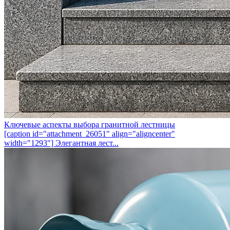
Ключевые аспекты выбора гранитной лестницы
[caption id="attachment_26051" align="aligncenter"
width="1293"] Элегантная лест...