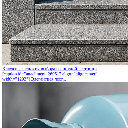
Ключевые аспекты выбора гранитной лестницы
[caption id="attachment_26051" align="aligncenter"
width="1293"] Элегантная лест...