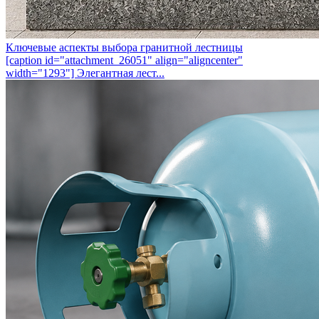
Ключевые аспекты выбора гранитной лестницы
[caption id="attachment_26051" align="aligncenter"
width="1293"] Элегантная лест...