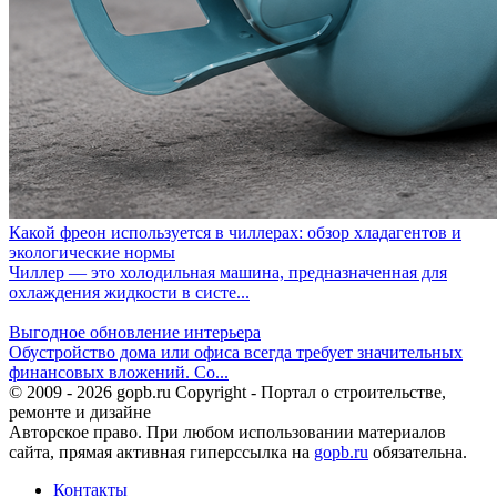
Какой фреон используется в чиллерах: обзор хладагентов и
экологические нормы
Чиллер — это холодильная машина, предназначенная для
охлаждения жидкости в систе...
Выгодное обновление интерьера
Обустройство дома или офиса всегда требует значительных
финансовых вложений. Со...
© 2009 - 2026 gopb.ru Copyright - Портал о строительстве,
ремонте и дизайне
Авторское право. При любом использовании материалов
сайта, прямая активная гиперссылка на
gopb.ru
обязательна.
Контакты