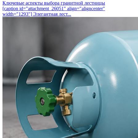
Ключевые аспекты выбора гранитной лестницы
[caption id="attachment_26051" align="aligncenter"
width="1293"] Элегантная лест...