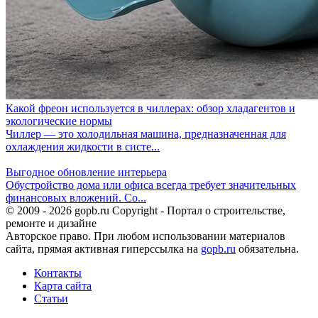
Какой фреон используется в чиллерах: обзор хладагентов и
экологические нормы
Чиллер — это холодильная машина, предназначенная для
охлаждения жидкости в систе...
Выгодное обновление интерьера
Обустройство дома или офиса всегда требует значительных
финансовых вложений. Со...
© 2009 - 2026 gopb.ru Copyright - Портал о строительстве,
ремонте и дизайне
Авторское право. При любом использовании материалов
сайта, прямая активная гиперссылка на
gopb.ru
обязательна.
Контакты
Карта сайта
Статьи