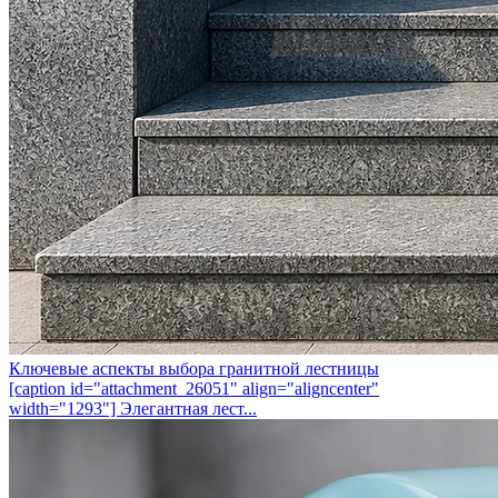
Ключевые аспекты выбора гранитной лестницы
[caption id="attachment_26051" align="aligncenter"
width="1293"] Элегантная лест...