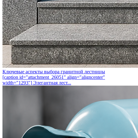
Ключевые аспекты выбора гранитной лестницы
[caption id="attachment_26051" align="aligncenter"
width="1293"] Элегантная лест...