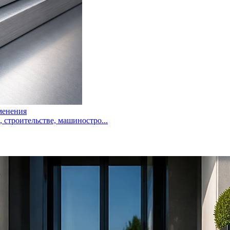
менения
троительстве, машиностро...