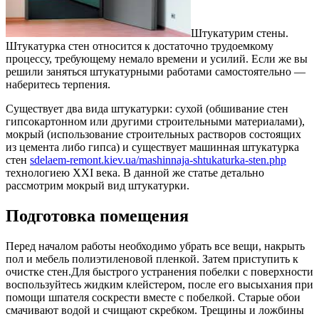
Штукатурим стены.
Штукатурка стен относится к достаточно трудоемкому
процессу, требующему немало времени и усилий. Если же вы
решили заняться штукатурными работами самостоятельно —
наберитесь терпения.
Существует два вида штукатурки: сухой (обшивание стен
гипсокартонном или другими строительными материалами),
мокрый (использование строительных растворов состоящих
из цемента либо гипса) и существует машинная штукатурка
стен
sdelaem-remont.kiev.ua/mashinnaja-shtukaturka-sten.php
технологиею ХХI века. В данной же статье детально
рассмотрим мокрый вид штукатурки.
Подготовка помещения
Перед началом работы необходимо убрать все вещи, накрыть
пол и мебель полиэтиленовой пленкой. Затем приступить к
очистке стен.Для быстрого устранения побелки с поверхности
воспользуйтесь жидким клейстером, после его высыхания при
помощи шпателя соскрести вместе с побелкой. Старые обои
смачивают водой и счищают скребком. Трещины и ложбины