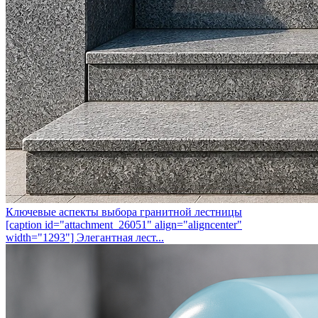
Ключевые аспекты выбора гранитной лестницы
[caption id="attachment_26051" align="aligncenter"
width="1293"] Элегантная лест...