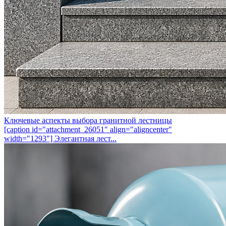
Ключевые аспекты выбора гранитной лестницы
[caption id="attachment_26051" align="aligncenter"
width="1293"] Элегантная лест...