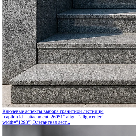
Ключевые аспекты выбора гранитной лестницы
[caption id="attachment_26051" align="aligncenter"
width="1293"] Элегантная лест...