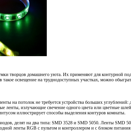
мки творцов домашнего уюта. Их применяют для контурной подсв
в такое освещение на труднодоступных участках, можно обыграт
енты на потолок не требуется устройства больших углублений: 
ые ленты, излучающие свечение одного цвета или цветные шле
линтусом иллюстрирует способы выделения контуров комнаты.
диодов, делят на два типа: SMD 3528 и SMD 5050. Ленты SMD 5
дной ленты RGB с пультом и контроллером и с блоком питания за