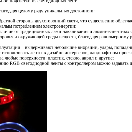
ьной подсветки из светодиодных лент
лагодаря целому ряду уникальных достоинств:
братной стороны двухсторонний скотч, что существенно облегч
малым потреблением электроэнергии;
 отличие от традиционных ламп накаливания и люминесцентных 
здоровья и окружающей среды веществ, благодаря равномерному 
луатации – выдерживают небольшие вибрации, удары, попадани
т использовать ленты в дизайне интерьеров, ландшафтном проект
на любые поверхности: пластик, стекло, акрил и другие;
ению RGB-светодиодной ленты c контроллером можно задавать 