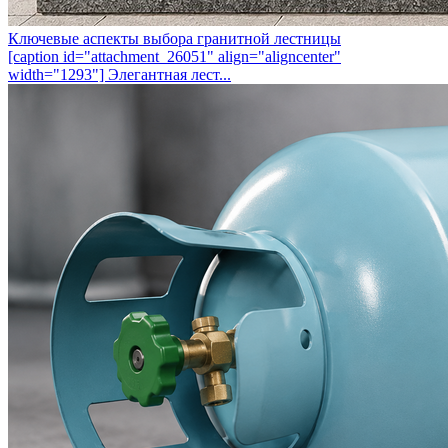
Ключевые аспекты выбора гранитной лестницы
[caption id="attachment_26051" align="aligncenter"
width="1293"] Элегантная лест...