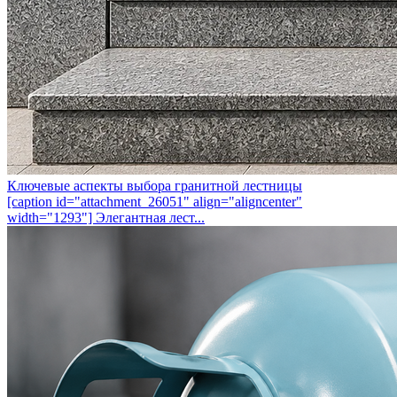
Ключевые аспекты выбора гранитной лестницы
[caption id="attachment_26051" align="aligncenter"
width="1293"] Элегантная лест...